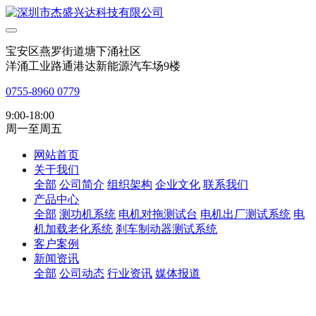
宝安区燕罗街道塘下涌社区
洋涌工业路通港达新能源汽车场9楼
0755-8960 0779
9:00-18:00
周一至周五
网站首页
关于我们
全部
公司简介
组织架构
企业文化
联系我们
产品中心
全部
测功机系统
电机对拖测试台
电机出厂测试系统
电
机加载老化系统
刹车制动器测试系统
客户案例
新闻资讯
全部
公司动态
行业资讯
媒体报道