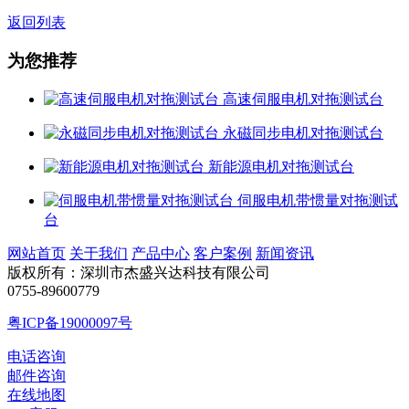
返回列表
为您推荐
高速伺服电机对拖测试台
永磁同步电机对拖测试台
新能源电机对拖测试台
伺服电机带惯量对拖测试
台
网站首页
关于我们
产品中心
客户案例
新闻资讯
版权所有：深圳市杰盛兴达科技有限公司
0755-89600779
粤ICP备19000097号
电话咨询
邮件咨询
在线地图