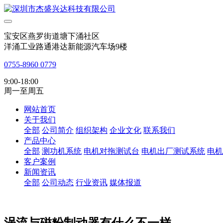
宝安区燕罗街道塘下涌社区
洋涌工业路通港达新能源汽车场9楼
0755-8960 0779
9:00-18:00
周一至周五
网站首页
关于我们
全部
公司简介
组织架构
企业文化
联系我们
产品中心
全部
测功机系统
电机对拖测试台
电机出厂测试系统
电机
客户案例
新闻资讯
全部
公司动态
行业资讯
媒体报道
涡流与磁粉制动器有什么不一样