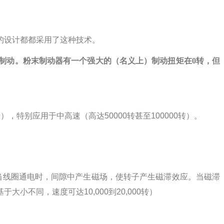
的设计都都采用了这种技术。
制动。粉末制动器有一个强大的（名义上）制动扭矩在0转，但
转），特别应用于中高速（高达
50000
转甚至
100000
转）。
当线圈通电时，间隙中产生磁场，使转子产生磁滞效应。当磁滞
基于大小不同，速度可达
10,000
到
20,000
转）