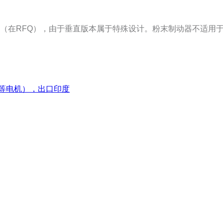
（在
RFQ
），由于垂直版本属于特殊设计。粉末制动器不适用
车等电机），出口印度