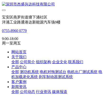
宝安区燕罗街道塘下涌社区
洋涌工业路通港达新能源汽车场9楼
0755-8960 0779
9:00-18:00
周一至周五
网站首页
关于我们
全部
公司简介
组织架构
企业文化
联系我们
产品中心
全部
测功机系统
电机对拖测试台
电机出厂测试系统
电
机加载老化系统
刹车制动器测试系统
客户案例
新闻资讯
全部
公司动态
行业资讯
媒体报道