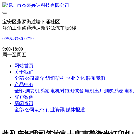
宝安区燕罗街道塘下涌社区
洋涌工业路通港达新能源汽车场9楼
0755-8960 0779
9:00-18:00
周一至周五
网站首页
关于我们
全部
公司简介
组织架构
企业文化
联系我们
产品中心
全部
测功机系统
电机对拖测试台
电机出厂测试系统
电机
客户案例
新闻资讯
全部
公司动态
行业资讯
媒体报道
热烈庆祝我司签约富士康惠普激光打印机F