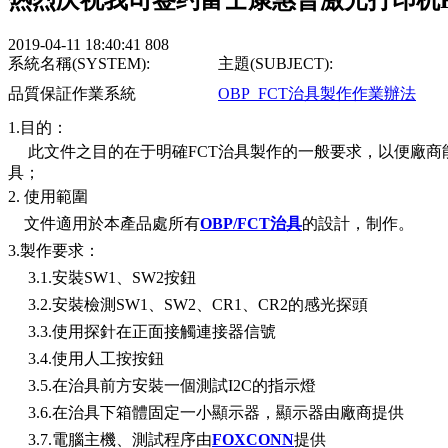
2019-04-11 18:40:41
808
系統名稱(SYSTEM):
主題(SUBJECT):
品質保証作業系統
OBP_FCT治具製作作業辦法
1.目的：
此文件之目的在于明確FCT治具製作的一般要求，以便廠商
具；
2. 使用範圍
文件適用於本產品處所有
OBP/FCT治具
的設計，制作。
3.製作要求：
3.1.安裝SW1、SW2按鈕
3.2.安裝檢測SW1、SW2、CR1、CR2的感光探頭
3.3.使用探針在正面接觸連接器信號
3.4.使用人工按按鈕
3.5.在治具前方安裝一個測試I2C的指示燈
3.6.在治具下箱體固定一小顯示器，顯示器由廠商提供
3.7.電腦主機、測試程序由
FOXCONN
提供