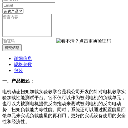
提交信息
详细信息
规格参数
包装
一、产品概述：
电机动态扭矩加载实验教学台是我公司开发的针对电机教学实
验加载性能测试平台。它不仅可以作为被测电机的负载单元，
也可以为被测电机提供反向拖动来测试被测电机的反向电动
势、扭矩负载能力等性能。同时，系统还可以通过配置能量回
馈单元来实现负载能量的再利用，更好的实现设备使用的安全
性和经济性。