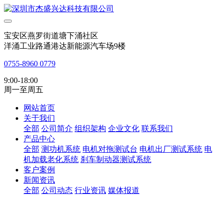
宝安区燕罗街道塘下涌社区
洋涌工业路通港达新能源汽车场9楼
0755-8960 0779
9:00-18:00
周一至周五
网站首页
关于我们
全部
公司简介
组织架构
企业文化
联系我们
产品中心
全部
测功机系统
电机对拖测试台
电机出厂测试系统
电
机加载老化系统
刹车制动器测试系统
客户案例
新闻资讯
全部
公司动态
行业资讯
媒体报道