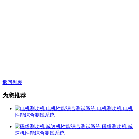
返回列表
为您推荐
电机测功机 电机
性能综合测试系统
磁粉测功机 减
速机性能综合测试系统