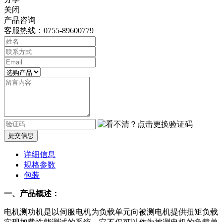
关闭
产品咨询
客服热线：0755-89600779
提交信息
详细信息
规格参数
包装
一、产品概述：
电机测功机是以伺服电机为负载单元向被测电机提供扭矩负载