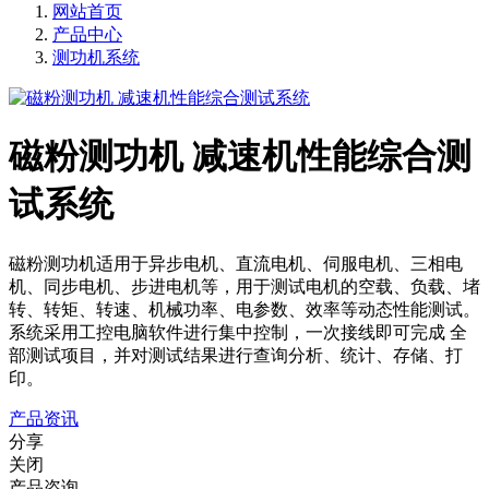
网站首页
产品中心
测功机系统
磁粉测功机 减速机性能综合测
试系统
磁粉测功机适用于异步电机、直流电机、伺服电机、三相电
机、同步电机、步进电机等，用于测试电机的空载、负载、堵
转、转矩、转速、机械功率、电参数、效率等动态性能测试。
系统采用工控电脑软件进行集中控制，一次接线即可完成 全
部测试项目，并对测试结果进行查询分析、统计、存储、打
印。
产品资讯
分享
关闭
产品咨询