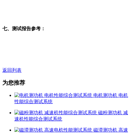
七、测试报告参考：
返回列表
为您推荐
电机测功机 电机
性能综合测试系统
磁粉测功机 减
速机性能综合测试系统
磁滞测功机 高速